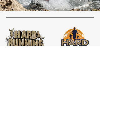
Redes
Instagram
Hard Running
Inicio
El Desafío
¿Quiénes somos?
Voluntarios
Contacto