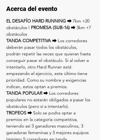
Acerca del evento
EL DESAFÍO HARD RUNNING ⮕ 
7km +20 
obstáculos I
 PROMESA (SUB-16) ⮕ 
3km +7 
obstáculos
TANDA COMPETITIVA ⮕
 Los corredores 
deberán pasar todos los obstáculos, 
podrán repetir las veces que quieran hasta 
conseguir pasar el obstáculo. Si al volver a 
intentarlo, otro Hard Runner está 
empezando el ejercicio, este último tiene 
prioridad. Como su nombre y exigencias 
indican, estos optan a premios.
TANDA POPULAR ⮕
 Los corredores 
populares no estarán obligados a pasar los 
obstáculos (pero sí a intentarlo).
TROFEOS ⮕ 
Solo se podra optar a 
premios en la categoría competitiva, 
teniendo así 3 ganadores masculinos, 3 
ganadoras femeninas y 3 mejores equipos 
(mínimo 5 corredores en tanda 