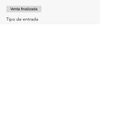
Venta finalizada
Tipo de entrada
HARD RUNNING 2024
INFANTIL
Leer más
Precio
14,99 €
Compartir este evento