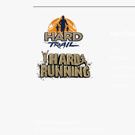
Hard Ru
Inicio
El Desafío
¿Quiénes s
Voluntarios
Contacto
Política de privacidad
© 2024 Creado por Hard Running