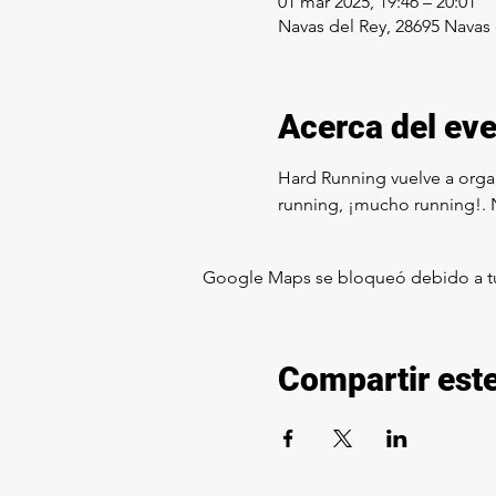
01 mar 2025, 19:46 – 20:01
Navas del Rey, 28695 Navas
Acerca del ev
Hard Running vuelve a organ
running, ¡mucho running!. N
Google Maps se bloqueó debido a tus 
Compartir est