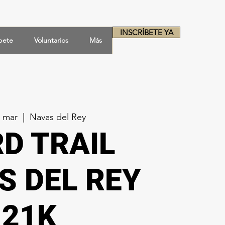
INSCRÍBETE YA
íbete
Voluntarios
Más
1 mar
  |  
Navas del Rey
D TRAIL
S DEL REY
21K