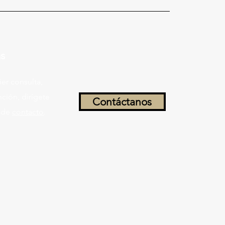
s
ier consulta,
ción, dirígete
Contáctanos
o de
contacto
.