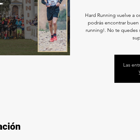
Hard Running vuelve a or
podrás encontrar buen 
running!. No te quedes s
sup
Las ent
ación